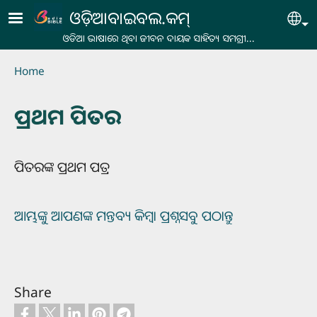
Skip to main content
ଓଡ଼ିଆବାଇବଲ.କମ୍
Se
ଓଡିଆ ଭାଷାରେ ଥିବା ଜୀବନ ଦାୟକ ସାହିତ୍ୟ ସମଗ୍ରୀ...
Breadcrumb
Home
ପ୍ରଥମ ପିତର
ପିତରଙ୍କ ପ୍ରଥମ ପତ୍ର
ଆମ୍ଭଙ୍କୁ ଆପଣଙ୍କ ମନ୍ତବ୍ୟ କିମ୍ବା ପ୍ରଶ୍ନସବୁ ପଠାନ୍ତୁ
Share