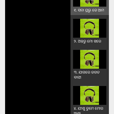
୧. ସଦା ପ୍ରଭୁ ଜେ ଆମ
୨. ଅନ୍ତରୁ ମୋ ଝରେ
୩. ଯାଗରେ ଜଗତ
ବାସୀ
୪. ଯୀଶୁ ତୁମେ ମୋର
ଆଶା