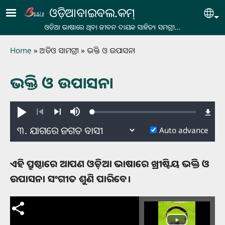
Skip to main content
ଓଡ଼ିଆବାଇବଲ.କମ୍
Se
ଓଡିଆ ଭାଷାରେ ଥିବା ଜୀବନ ଦାୟକ ସାହିତ୍ୟ ସମଗ୍ରୀ...
Breadcrumb
Home
ଅଡିଓ ସାମଗ୍ରୀ
ଭକ୍ତି ଓ ଉପାସନା
ଭକ୍ତି ଓ ଉପାସନା
Loaded
:
Play
Mute
0.24%
Previous
Next
Auto advance
ଏହି ପ୍ରୁଷ୍ଠାରେ ଆପଣ ଓଡ଼ିଆ ଭାଷାରେ ଖ୍ରୀଷ୍ଟିୟ ଭକ୍ତି ଓ
ଉପାସନା ସଂଗୀତ ଶୁଣି ପାରିବେ।