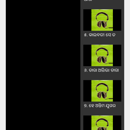
୫. କାଲବରୀ ସେ ତ
୬. ତାରା ଅଲିଭା ତାରା
୭. ହେ ଅନ୍ତିମ ଯୁଗର