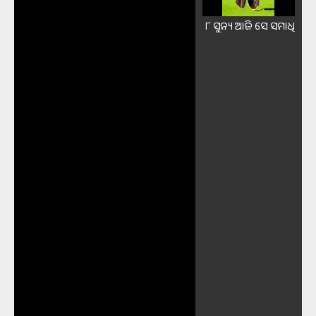
୮ ସୁନ୍ୟ ଆଜି ସେ ସମାଧି