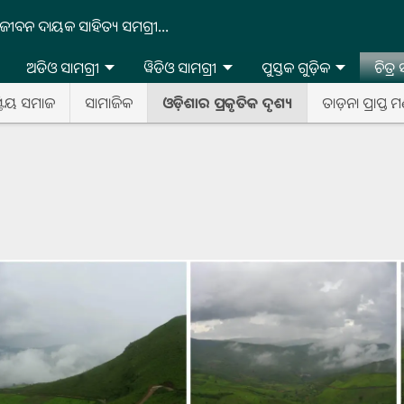
ଜୀବନ ଦାୟକ ସାହିତ୍ୟ ସମଗ୍ରୀ...
ଅଡିଓ ସାମଗ୍ରୀ
ୱିଡିଓ ସାମଗ୍ରୀ
ପୁସ୍ତକ ଗୁଡ଼ିକ
ଚିତ୍ର
ଷ୍ଟିୟ ସମାଜ
ସାମାଜିକ
ଓଡ଼ିଶାର ପ୍ରକୃତିକ ଦୃଶ୍ୟ
ତାଡ଼ନା ପ୍ରାପ୍ତ ମ