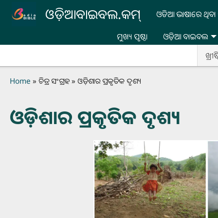
Skip to main content
ଓଡ଼ିଆବାଇବଲ.କମ୍
ଓଡିଆ ଭାଷାରେ ଥିବା 
ମୁଖ୍ୟ ପୃଷ୍ଠା
ଓଡ଼ିଆ ବାଇବଲ
ଖ୍ରୀ
Breadcrumb
Home
ଚିତ୍ର ସଂଗ୍ରହ
ଓଡ଼ିଶାର ପ୍ରକୃତିକ ଦୃଶ୍ୟ
ଓଡ଼ିଶାର ପ୍ରକୃତିକ ଦୃଶ୍ୟ