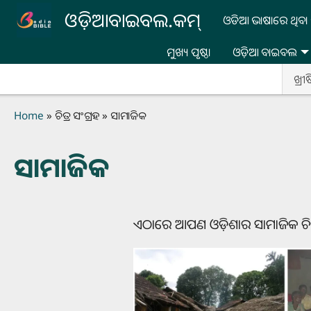
Skip to main content
ଓଡ଼ିଆବାଇବଲ.କମ୍
ଓଡିଆ ଭାଷାରେ ଥିବା 
ମୁଖ୍ୟ ପୃଷ୍ଠା
ଓଡ଼ିଆ ବାଇବଲ
ଖ୍ରୀ
Breadcrumb
Home
ଚିତ୍ର ସଂଗ୍ରହ
ସାମାଜିକ
ସାମାଜିକ
ଏଠାରେ ଆପଣ ଓଡ଼ିଶାର ସାମାଜିକ ଚିତ୍ର 