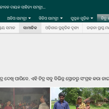
ଜୀବନ ଦାୟକ ସାହିତ୍ୟ ସମଗ୍ରୀ...
ଅଡିଓ ସାମଗ୍ରୀ
ୱିଡିଓ ସାମଗ୍ରୀ
ପୁସ୍ତକ ଗୁଡ଼ିକ
ଚିତ୍ର
ଷ୍ଟିୟ ସମାଜ
ସାମାଜିକ
ଓଡ଼ିଶାର ପ୍ରକୃତିକ ଦୃଶ୍ୟ
ତାଡ଼ନା ପ୍ରାପ୍ତ ମ
ଦେଖି ପାରିବେ. ଏହି ଚିତ୍ର ସବୁ ବିଭିନ୍ନ ସ୍ରୋତରୁ ସଂଗ୍ରହ କରା ଜା