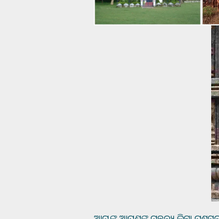
ଆମ୍ଭଙ୍କୁ ଆପଣଙ୍କ ମନ୍ତବ୍ୟ କିମ୍ବା ପ୍ରଶ୍ନସବ