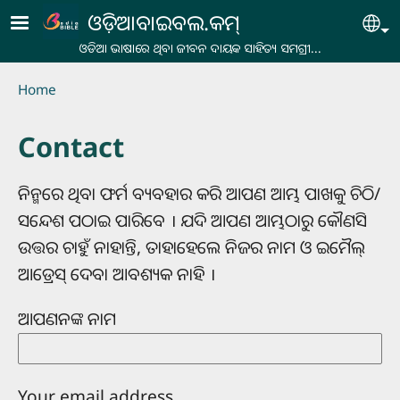
Skip to main content
ଓଡ଼ିଆବାଇବଲ.କମ୍
Se
ଓଡିଆ ଭାଷାରେ ଥିବା ଜୀବନ ଦାୟକ ସାହିତ୍ୟ ସମଗ୍ରୀ...
Breadcrumb
Home
Contact
ନିନ୍ମରେ ଥିବା ଫର୍ମ ବ୍ୟବହାର କରି ଆପଣ ଆମ୍ଭ ପାଖକୁ ଚିଠି/
ସନ୍ଦେଶ ପଠାଇ ପାରିବେ । ଯଦି ଆପଣ ଆମ୍ଭଠାରୁ କୌଣସି
ଉତ୍ତର ଚାହୁଁ ନାହାନ୍ତି, ତାହାହେଲେ ନିଜର ନାମ ଓ ଇମୈଲ୍
ଆଡ୍ରେସ୍ ଦେବା ଆବଶ୍ୟକ ନାହି ।
ଆପଣନଙ୍କ ନାମ
Your email address