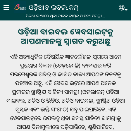
Skip to main content
ଓଡ଼ିଆବାଇବଲ.କମ୍
Se
ଓଡିଆ ଭାଷାରେ ଥିବା ଜୀବନ ଦାୟକ ସାହିତ୍ୟ ସମଗ୍ରୀ...
ଓଡ଼ିଆ ବାଇବଲ ୱେବସାଇଟ୍‌କୁ
ଆପଣମାନଙ୍କୁ ସ୍ୱାଗତ କରୁଅଛୁ
ଏହି ଅତ୍ୟାଧୁନିକ ବୈଷୟିକ ଜ୍ଞାନକୌଶଳ ଯୁଗରେ ଆମେ
ପ୍ରୟୋଗ ବିଜ୍ଞାନ (ଟେକ୍ନଲୋଜି) ବ୍ୟବହାର କରି
ପରମେଶ୍ୱରଙ୍କ ପବିତ୍ର ଓ ଜୀବିତ ବାକ୍ୟ ଆପଣଙ୍କ ନିକଟକୁ
ପହଞ୍ଚାଉ ଅଛୁ. ଏହି ୱେବସାଇଟ୍‌ରେ ଆପଣ ଅନେକ
ପ୍ରକାରର ଖ୍ରୀଷ୍ଟିୟ ସାହିତ୍ୟ ସାମଗ୍ରୀ (ଓନଲାଇନ୍ ଓଡ଼ିଆ
ବାଇବଲ, ଅଡିଓ ଓ ଭିଡିଓ, ଅଡିଓ ବାଇବଲ, ଖ୍ରୀଷ୍ଟିଅ ଓଡ଼ିଆ
ପୁସ୍ତକ ଏବଂ ଭକ୍ତି ସଂଗୀତ) ସବୁ ପାଇପାରିବେ. ଏହି
ୱେବସାଇଟ୍‌ରେ ଉପଲବ୍ଧ ଥିବା ସମସ୍ତ ସାହିତ୍ୟ ସାମଗ୍ରୀକୁ
ଆପଣ ବିନାମୁଲ୍ୟରେ ପଢ଼ିପାରିବେ, ଶୁଣିପାରିବେ,