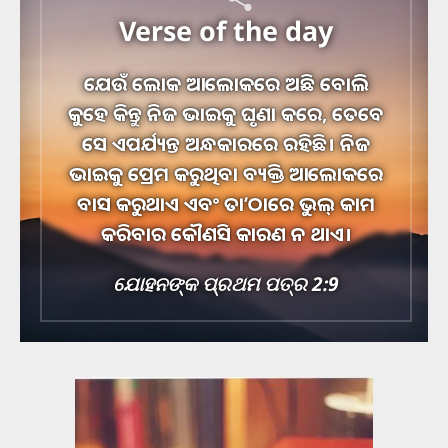
Verse of the day
ଯେଉଁ ଲୋକ ଆଲୋକରେ ଅଛି ବୋଲି
କୁହେ କିନ୍ତୁ ନିଜ ଭାଇକୁ ଘୃଣା କରେ, ତେବେ
ସେ ଏପର୍ଯ୍ୟନ୍ତ ଅନ୍ଧକାରରେ ରହିଛି। ନିଜ
ଭାଇକୁ ପ୍ରେମ କରୁଥିବା ବ୍ୟକ୍ତି ଆଲୋକରେ
ବାସ କରୁଥାଏ ଏବଂ ତା’ଠାରେ ଭୁଲ୍ କାମ
କରିବାର କୌଣସି କାରଣ ନ ଥାଏ।
ଯୋହନଙ୍କ ପ୍ରଥମ ପତ୍ର 2:9