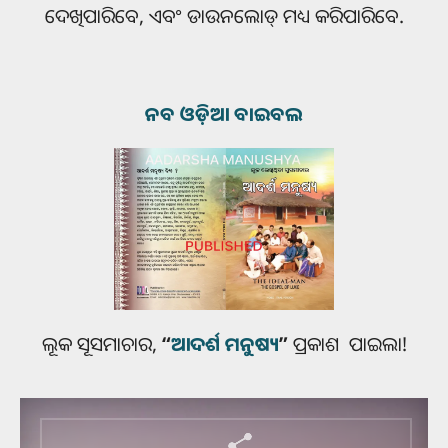
ଦେଖିପାରିବେ, ଏବଂ ଡାଉନଲୋଡ୍ ମଧ୍ୟ କରିପାରିବେ.
ନବ ଓଡ଼ିଆ ବାଇବଲ
ଲୂକ ସୂସମାଚାର,
“
ଆଦର୍ଶ ମନୁଷ୍ୟ
”
ପ୍ରକାଶ ପାଇଲା!