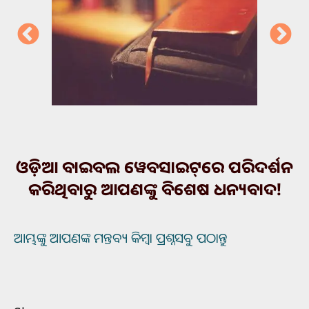
ଓଡ଼ିଆ ବାଇବଲ ୱେବସାଇଟ୍‌ରେ ପରିଦର୍ଶନ
କରିଥିବାରୁ ଆପଣଙ୍କୁ ବିଶେଷ ଧନ୍ୟବାଦ!
ଆମ୍ଭଙ୍କୁ ଆପଣଙ୍କ ମନ୍ତବ୍ୟ କିମ୍ବା ପ୍ରଶ୍ନସବୁ ପଠାନ୍ତୁ