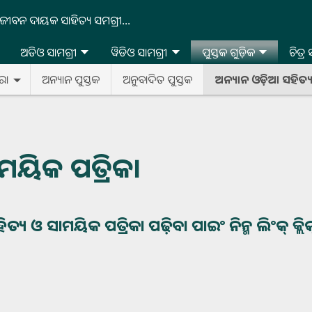
ଜୀବନ ଦାୟକ ସାହିତ୍ୟ ସମଗ୍ରୀ...
ଅଡିଓ ସାମଗ୍ରୀ
ୱିଡିଓ ସାମଗ୍ରୀ
ପୁସ୍ତକ ଗୁଡ଼ିକ
ଚିତ୍ର
ରା
ଅନ୍ୟାନ ପୁସ୍ତକ
ଅନୁବାଦିତ ପୁସ୍ତକ
ଅନ୍ୟାନ ଓଡ଼ିଆ ସହିତ୍ୟ
ମୟିକ ପତ୍ରିକା
ୟ ଓ ସାମୟିକ ପତ୍ରିକା ପଢ଼ିବା ପାଇଂ ନିନ୍ମ ଲିଂକ୍ କ୍ଲିକ