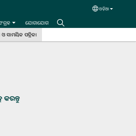
ଓଡ଼ିଆ
Select your lan
 ସଂଗ୍ରହ
ଯୋଗାଯୋଗ
 ଓ ସାମୟିକ ପତ୍ରିକା
୍ କରନ୍ତୁ