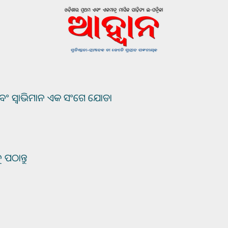
ଏବଂ ସ୍ୱାଭିମାନ ଏକ ସଂଗେ ଯୋଡା
ୁ ପଠାନ୍ତୁ