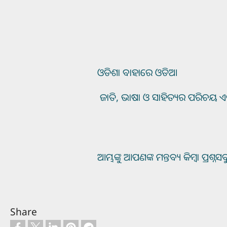
ଓଡିଶା ବାହାରେ ଓଡିଆ
ଜାତି, ଭାଷା ଓ ସାହିତ୍ୟର ପରିଚୟ 
ଆମ୍ଭଙ୍କୁ ଆପଣଙ୍କ ମନ୍ତବ୍ୟ କିମ୍ବା ପ୍ରଶ୍ନସବ
Share