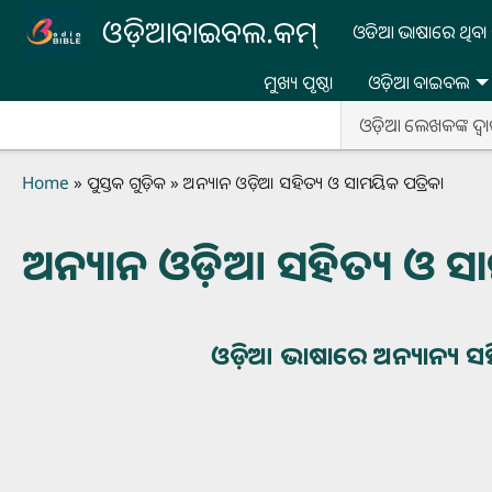
Skip to main content
ଓଡ଼ିଆବାଇବଲ.କମ୍
ଓଡିଆ ଭାଷାରେ ଥିବା 
ମୁଖ୍ୟ ପୃଷ୍ଠା
ଓଡ଼ିଆ ବାଇବଲ
ଓଡ଼ିଆ ଲେଖକଙ୍କ ଦ୍ୱା
Breadcrumb
Home
ପୁସ୍ତକ ଗୁଡ଼ିକ
ଅନ୍ୟାନ ଓଡ଼ିଆ ସହିତ୍ୟ ଓ ସାମୟିକ ପତ୍ରିକା
ଅନ୍ୟାନ ଓଡ଼ିଆ ସହିତ୍ୟ ଓ ସା
ଓଡ଼ିଆ ଭାଷାରେ ଅନ୍ୟାନ୍ୟ ସହିତ୍