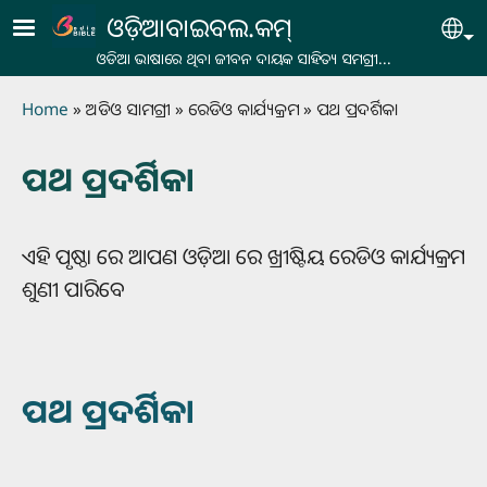
Skip to main content
ଓଡ଼ିଆବାଇବଲ.କମ୍
Se
ଓଡିଆ ଭାଷାରେ ଥିବା ଜୀବନ ଦାୟକ ସାହିତ୍ୟ ସମଗ୍ରୀ...
Breadcrumb
Home
ଅଡିଓ ସାମଗ୍ରୀ
ରେଡିଓ କାର୍ଯ୍ୟକ୍ରମ
ପଥ ପ୍ରଦର୍ଶିକା
ପଥ ପ୍ରଦର୍ଶିକା
ଏହି ପୃଷ୍ଠା ରେ ଆପଣ ଓଡ଼ିଆ ରେ ଖ୍ରୀଷ୍ଟିୟ ରେଡିଓ କାର୍ଯ୍ୟକ୍ରମ
ଶୁଣୀ ପାରିବେ
ପଥ ପ୍ରଦର୍ଶିକା