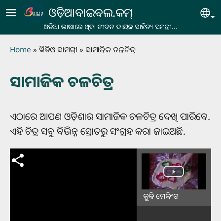
Skip to main content
ଓଡ଼ିଆବାଇବଲ.କମ୍
Se
ଓଡିଆ ଭାଷାରେ ଥିବା ଜୀବନ ଦାୟକ ସାହିତ୍ୟ ସମଗ୍ରୀ...
Breadcrumb
Home
ୱିଡିଓ ସାମଗ୍ରୀ
ସାମାଜିକ ଚଳଚିତ୍ର
ସାମାଜିକ ଚଳଚିତ୍ର
ଏଠାରେ ଆପଣ ଓଡ଼ିଶାର ସାମାଜିକ ଚଳଚିତ୍ର ଦେଖି ପାରିବେ.
ଏହି ଚିତ୍ର ସବୁ ବିଭିନ୍ନ ସ୍ରୋତରୁ ସଂଗ୍ରହ କରା ଜାଇଅଛି.
କୁକି ମେକିଂଗ