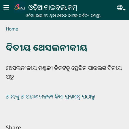
Skip to main content
ଓଡ଼ିଆବାଇବଲ.କମ୍
Se
ଓଡିଆ ଭାଷାରେ ଥିବା ଜୀବନ ଦାୟକ ସାହିତ୍ୟ ସମଗ୍ରୀ...
Breadcrumb
Home
ଦିତୀୟ ଥେସଲନୀକୀୟ
ଥେସଲନୀକୀୟ ମଣ୍ଡଳୀ ନିକଟକୁ ପ୍ରେରିତ ପାଉଲଙ୍କ ଦିତୀୟ
ପତ୍ର
ଆମ୍ଭଙ୍କୁ ଆପଣଙ୍କ ମନ୍ତବ୍ୟ କିମ୍ବା ପ୍ରଶ୍ନସବୁ ପଠାନ୍ତୁ
Share